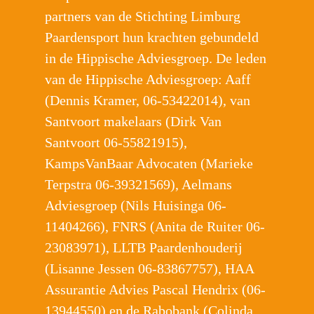
partners van de Stichting Limburg
Paardensport hun krachten gebundeld
in de Hippische Adviesgroep. De leden
van de Hippische Adviesgroep: Aaff
(Dennis Kramer, 06-53422014), van
Santvoort makelaars (Dirk Van
Santvoort 06-55821915),
KampsVanBaar Advocaten (Marieke
Terpstra 06-39321569), Aelmans
Adviesgroep (Nils Huisinga 06-
11404266), FNRS (Anita de Ruiter 06-
23083971), LLTB Paardenhouderij
(Lisanne Jessen 06-83867757), HAA
Assurantie Advies Pascal Hendrix (06-
13944550) en de Rabobank (Colinda