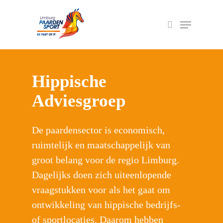
Druk op Enter om te zoeken of ESC om het
veld te sluiten
Hippische
Adviesgroep
De paardensector is economisch,
ruimtelijk en maatschappelijk van
groot belang voor de regio Limburg.
Dagelijks doen zich uiteenlopende
vraagstukken voor als het gaat om
ontwikkeling van hippische bedrijfs-
of sportlocaties. Daarom hebben