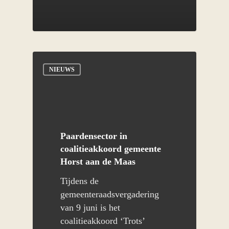
NIEUWS
De regio
Organisatie
Economie
Paardensector in
Activiteiten
Sport
Doelstellingen 2030
coalitieakkoord gemeente
Educatie
Nieuws
Belangrijkste resultaten 20
Hippische Adviesgroep
Horst aan de Maas
2020
Ruimte
Contact
Handelsmissies
Tijdens de
Partner worden
gemeenteraadsvergadering
Participatie
Sportstimulering
van 9 juni is het
Downloads
Netwerkevents
coalitieakkoord ‘Trots’