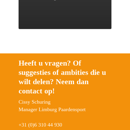
Heeft u vragen? Of
suggesties of ambities die u
wilt delen? Neem dan
contact op!
Cissy Schuring
Manager Limburg Paardensport
+31 (0)6 310 44 930