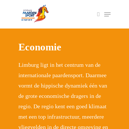
Druk op Enter om te zoeken of ESC om het
veld te sluiten
Economie
Limburg ligt in het centrum van de
internationale paardensport. Daarmee
vormt de hippische dynamiek één van
de grote economische dragers in de
regio. De regio kent een goed klimaat
met een top infrastructuur, meerdere
vliegvelden in de directe omgeving en