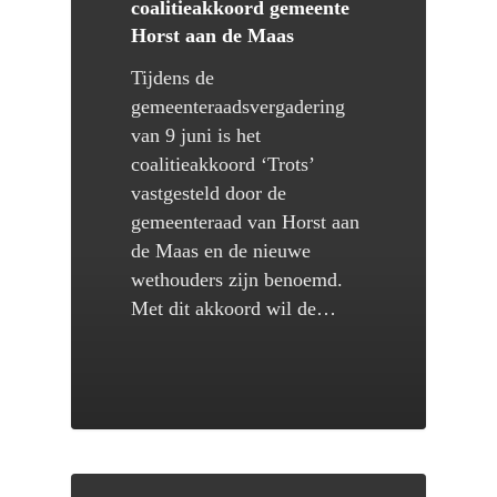
coalitieakkoord gemeente
Horst aan de Maas
De regio
Tijdens de
Organisatie
Economie
gemeenteraadsvergadering
Activiteiten
Sport
Doelstellingen 2030
van 9 juni is het
coalitieakkoord ‘Trots’
Educatie
Nieuws
Belangrijkste resultaten 20
Hippische Adviesgroep
vastgesteld door de
2020
Ruimte
Contact
Handelsmissies
gemeenteraad van Horst aan
Partner worden
de Maas en de nieuwe
Participatie
Sportstimulering
wethouders zijn benoemd.
Downloads
Netwerkevents
Met dit akkoord wil de…
Ontwikkeling tools
Hippisch College Limburg
Stimuleringsregelingen