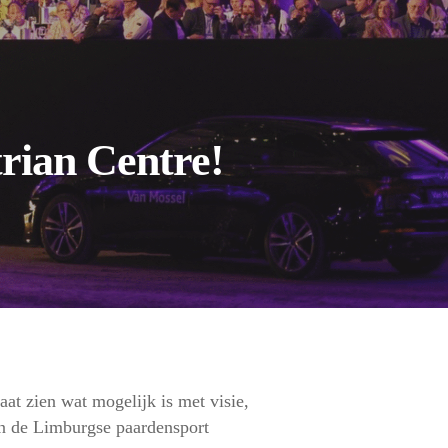
rian Centre!
aat zien wat mogelijk is met visie,
an de Limburgse paardensport