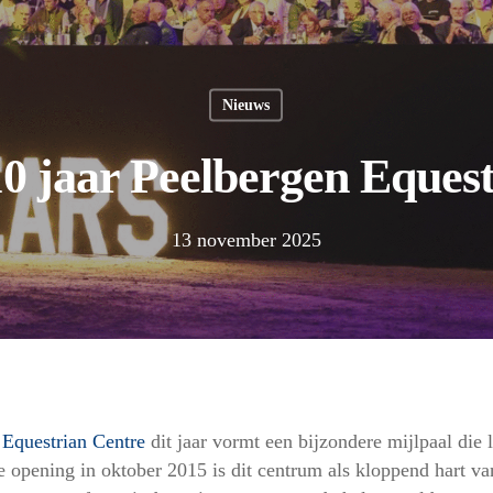
Nieuws
0 jaar Peelbergen Equest
13 november 2025
 Equestrian Centre
dit jaar vormt een bijzondere mijlpaal die l
 opening in oktober 2015 is dit centrum als kloppend hart v