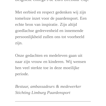
Met eerbied en respect gedenken wij zijn
tomeloze inzet voor de paardensport. Een
echte bron van inspiratie. Zijn altijd
goedlachse gedrevenheid en innemende
persoonlijkheid zullen ons tot voorbeeld
zijn.
Onze gedachten en medeleven gaan uit
naar zijn vrouw en kinderen. Wij wensen
hen veel sterkte toe in deze moeilijke
periode.
De regio
Bestuur, ambassadeurs & medewerker
Organisatie
Economie
Stichting Limburg Paardensport
Activiteiten
Sport
Doelstellingen 2030